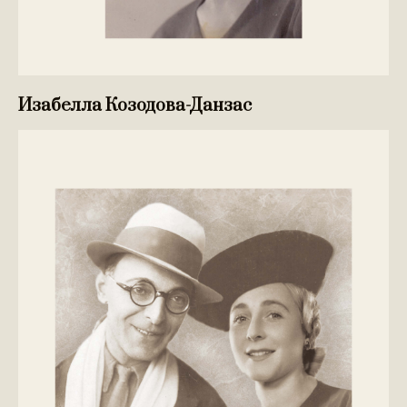
Изабелла Козодова-Данзас