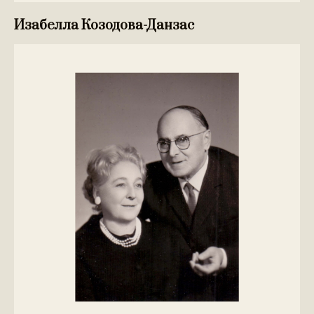
Изабелла Козодова-Данзас