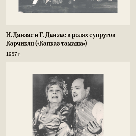
И. Данзас и Г. Данзас в ролях супругов
Карчикян («Капказ тамаша»)
1957 г.