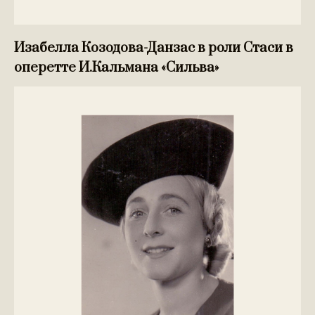
Изабелла Козодова-Данзас в роли Стаси в
оперетте И.Кальмана «Сильва»