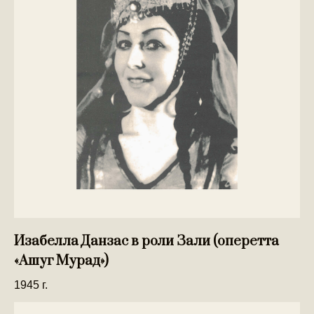
Изабелла Данзас в роли Зали (оперетта
«Ашуг Мурад»)
1945 г.